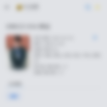
ORECZ-014 神谷
发行日期: 2025-02-24
番号: ORECZ-014
标题: 神谷さん
类型: 空姐, 搭讪, 企划, 处女, 中出, 高清,
4K
发行商: 俺の素人-Z-
标籤: 俺の素人-Z-
点击播放
高清